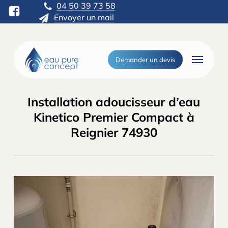
Skip
04 50 39 73 58
to
Envoyer un mail
main
content
Menu
Demander un devis
Installation adoucisseur d’eau
Kinetico Premier Compact à
Reignier 74930