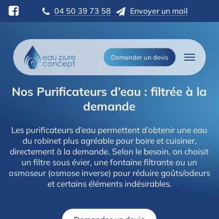
Skip
04 50 39 73 58
Envoyer un mail
to
main
content
Menu
Demander un devis
Nos
Purificateurs
d’eau
:
filtrée
à
la
demande
Les purificateurs d’eau permettent d’obtenir une eau
du robinet plus agréable pour boire et cuisiner,
directement à la demande. Selon le besoin, on choisit
un filtre sous évier, une fontaine filtrante ou un
osmoseur (osmose inverse) pour réduire goûts/odeurs
et certains éléments indésirables.