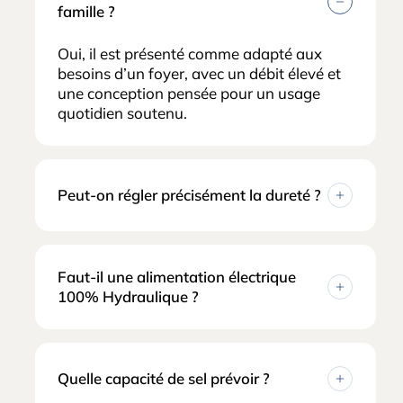
famille ?
Oui, il est présenté comme adapté aux
besoins d’un foyer, avec un débit élevé et
une conception pensée pour un usage
quotidien soutenu.
Peut-on régler précisément la dureté ?
Oui, l’appareil intègre la technologie
Accudial XP, orientée vers un réglage fin
Faut-il une alimentation électrique
du niveau de dureté.
100% Hydraulique ?
Non, le principe repose sur un
fonctionnement sans électricité/
électronique.
Quelle capacité de sel prévoir ?