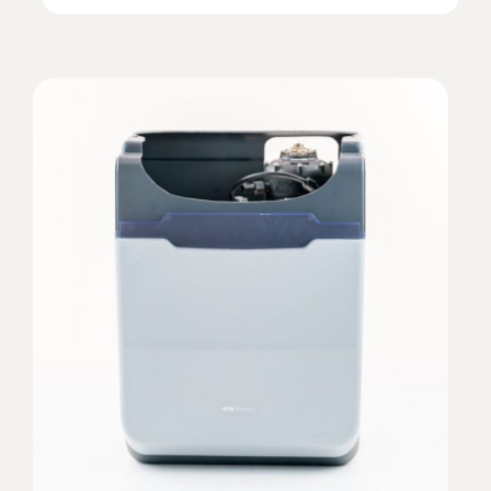
La capacité annoncée est de 25 kg
(pastilles), ce qui permet une bonne
autonomie selon la consommation du
foyer.