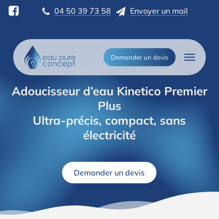
Skip
04 50 39 73 58
Envoyer un mail
to
main
content
Menu
Demander un devis
Adoucisseur d’eau Kinetico Premier
Plus
Ultra-précis, compact, sans
électricité
Demander un devis