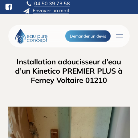
Skip
04 50 39 73 58
to
Envoyer un mail
main
content
Menu
Demander un devis
Installation adoucisseur d’eau
d’un Kinetico PREMIER PLUS à
Ferney Voltaire 01210