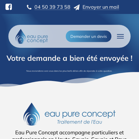
Skip
04 50 39 73 58
Envoyer un mail
to
main
content
Menu
Demander un devis
Votre
demande
a
bien
été
envoyée
!
Nous reviendrons vers vous dans les plus brefs délais afin de répondre à votre question.
Eau Pure Concept accompagne particuliers et